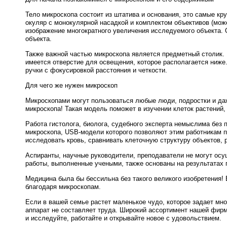
Тело микроскопа состоит из штатива и основания, это самые кр
окуляр с монокулярной насадкой и комплектом объективов (може
изображение многократного увеличения исследуемого объекта.
объекта.
Также важной частью микроскопа является предметный столик. 
имеется отверстие для освещения, которое располагается ниже
ручки с фокусировкой расстояния и четкости.
Для чего же нужен микроскоп
Микроскопами могут пользоваться любые люди, подростки и да
микроскопа! Такая модель поможет в изучении клеток растений,
Работа гистолога, биолога, судебного эксперта немыслима без
микроскопа, USB-модели которого позволяют этим работникам 
исследовать кровь, сравнивать клеточную структуру объектов, 
Аспиранты, научные руководители, преподаватели не могут осу
работы, выполненные учеными, также основаны на результатах 
Медицина была бы бессильна без такого великого изобретения
благодаря микроскопам.
Если в вашей семье растет маленькое чудо, которое задает мно
аппарат не составляет труда. Широкий ассортимент нашей фир
и исследуйте, работайте и открывайте новое с удовольствием.