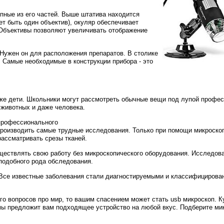
упные из его частей. Выше штатива находится
т быть один объектив), окуляр обеспечивает
 Объективы позволяют увеличивать отображение
Нужен он для расположения препаратов. В столике
. Самые необходимые в конструкции прибора - это
же дети. Школьники могут рассмотреть обычные вещи под лупой профес
 животных и даже человека.
 профессионального
производить самые трудные исследования. Только при помощи микроско
рассматривать срезы тканей.
ществлять свою работу без микроскопического оборудования. Исследов
подобного рода обследования.
! Все известные заболевания стали диагностируемыми и классифицирова
го вопросов про мир, то вашим спасением может стать usb микроскоп. К
мы предложит вам подходящее устройство на любой вкус. Подберите ми