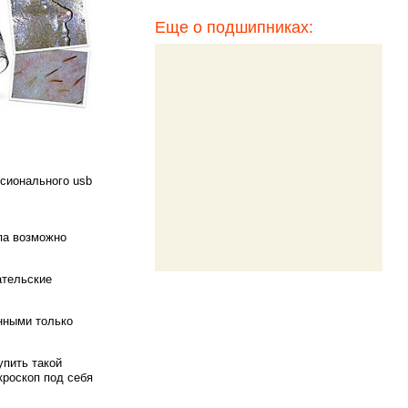
Еще о подшипниках:
сионального usb
па возможно
ательские
нными только
упить такой
кроскоп под себя