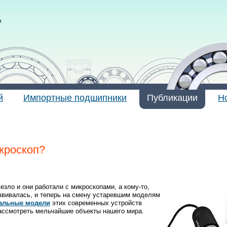
и
й
Импортные подшипники
Публикации
Н
кроскоп?
езло и они работали с микроскопами, а кому-то,
азвивалась, и теперь на смену устаревшим моделям
альные модели
этих современных устройств
рассмотреть мельчайшие объекты нашего мира.