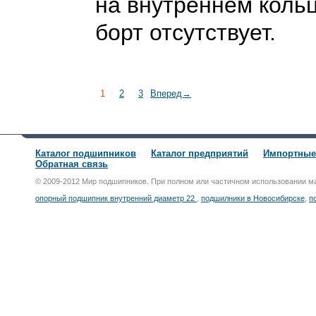
на внутреннем коль
борт отсутствует.
1
2
3
Вперед→
Каталог подшипников
Каталог предприятий
Импортные
Обратная связь
© 2009-2012 Мир подшипников. При полном или частичном использовании м
опорный подшипник внутренний диаметр 22
,
подшилники в Новосибирске
,
п