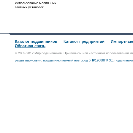
Использование мобильных
азотных установок
Каталог подшипников
Каталог предприятий
Импортные
Обратная связь
© 2009-2012 Мир подшипников. При полном или частичном использовании м
рашит варисович
,
подшипники нижний новгород 5НР19088ПК 3Е
,
подшипники