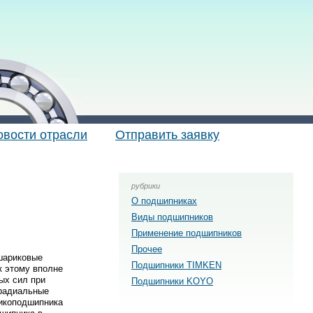
овости отрасли
Отправить заявку
рубрики
О подшипниках
Виды подшипников
Применение подшипников
Прочее
шариковые
Подшипники TIMKEN
к этому вполне
ых сил при
Подшипники KOYO
 радиальные
рикоподшипника