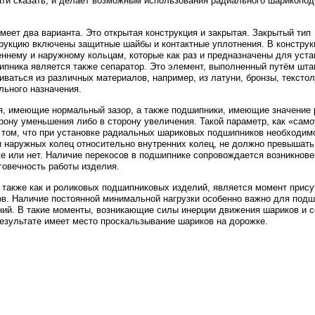
ти сказать, и делает возможным использования радиального шарикопод
еет два варианта. Это открытая конструкция и закрытая. Закрытый тип
трукцию включены защитные шайбы и контактные уплотнения. В конструк
ннему и наружному кольцам, которые как раз и предназначены для уст
пника является также сепаратор. Это элемент, выполненный путём шта
ваться из различных материалов, например, из латуни, бронзы, текстол
льного назначения.
 имеющие нормальный зазор, а также подшипники, имеющие значение 
рону уменьшения либо в сторону увеличения. Такой параметр, как «само
о том, что при установке радиальных шариковых подшипников необходим
и наружных колец относительно внутренних колец, не должно превышать 
ке или нет. Наличие перекосов в подшипнике сопровождается возникнов
говечность работы изделия.
также как и роликовых подшипниковых изделий, является момент прису
ов. Наличие постоянной минимальной нагрузки особенно важно для подш
й. В такие моменты, возникающие силы инерции движения шариков и с
езультате имеет место проскальзывание шариков на дорожке.