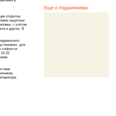
шипника в
Еще о подшипниках:
ции открытых
ановки защитных
мповки, с учётом
ита и других. В
радиального
установка», для
о соблюсти
10-15’
ением
тствия
ипников,
епаратора,