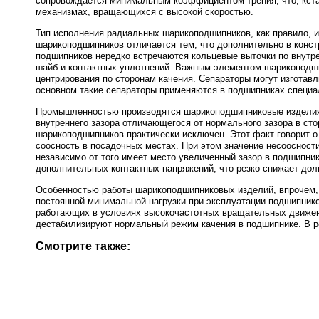
сопровождается минимальным коэффициентом трения, что, кста
механизмах, вращающихся с высокой скоростью.
Тип исполнения радиальных шарикоподшипников, как правило, им
шарикоподшипников отличается тем, что дополнительно в конс
подшипников нередко встречаются кольцевые выточки по внутре
шайб и контактных уплотнений. Важным элементом шарикоподши
центрирования по сторонам качения. Сепараторы могут изготавли
основном такие сепараторы применяются в подшипниках специа
Промышленностью производятся шарикоподшипниковые изделия,
внутреннего зазора отличающегося от нормального зазора в сто
шарикоподшипников практически исключен. Этот факт говорит 
соосность в посадочных местах. При этом значение несоосност
независимо от того имеет место увеличенный зазор в подшипни
дополнительных контактных напряжений, что резко снижает дол
Особенностью работы шарикоподшипниковых изделий, впрочем, 
постоянной минимальной нагрузки при эксплуатации подшипник
работающих в условиях высокочастотных вращательных движени
дестабилизируют нормальный режим качения в подшипнике. В р
Смотрите также: